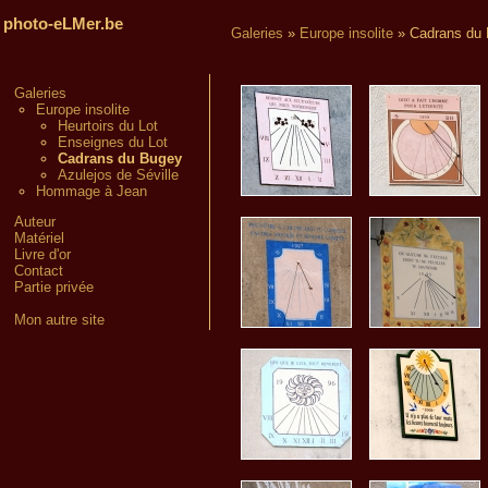
photo-eLMer.be
Galeries
»
Europe insolite
»
Cadrans du
Galeries
Europe insolite
Heurtoirs du Lot
Enseignes du Lot
Cadrans du Bugey
Azulejos de Séville
Hommage à Jean
Auteur
Matériel
Livre d'or
Contact
Partie privée
Mon autre site