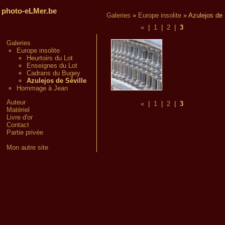
photo-eLMer.be
Galeries
»
Europe insolite
»
Azulejos de 
«
|
1
|
2
|
3
Galeries
Europe insolite
Heurtoirs du Lot
Enseignes du Lot
Cadrans du Bugey
Azulejos de Séville
Hommage à Jean
Auteur
«
|
1
|
2
|
3
Matériel
Livre d'or
Contact
Partie privée
Mon autre site